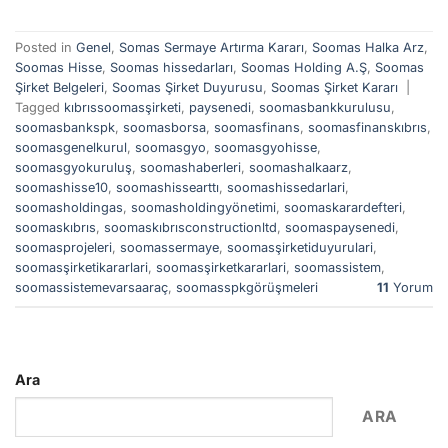
Posted in
Genel
,
Somas Sermaye Artırma Kararı
,
Soomas Halka Arz
,
Soomas Hisse
,
Soomas hissedarları
,
Soomas Holding A.Ş
,
Soomas
Şirket Belgeleri
,
Soomas Şirket Duyurusu
,
Soomas Şirket Kararı
|
Tagged
kıbrıssoomasşirketi
,
paysenedi
,
soomasbankkurulusu
,
soomasbankspk
,
soomasborsa
,
soomasfinans
,
soomasfinanskıbrıs
,
soomasgenelkurul
,
soomasgyo
,
soomasgyohisse
,
soomasgyokuruluş
,
soomashaberleri
,
soomashalkaarz
,
soomashisse10
,
soomashissearttı
,
soomashissedarlari
,
soomasholdingas
,
soomasholdingyönetimi
,
soomaskarardefteri
,
soomaskıbrıs
,
soomaskıbrısconstructionltd
,
soomaspaysenedi
,
soomasprojeleri
,
soomassermaye
,
soomasşirketiduyurulari
,
soomasşirketikararlari
,
soomasşirketkararlari
,
soomassistem
,
soomassistemevarsaaraç
,
soomasspkgörüşmeleri
11
Yorum
Ara
ARA